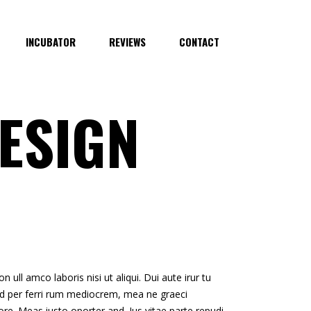
INCUBATOR
REVIEWS
CONTACT
ESIGN
 ull amco laboris nisi ut aliqui. Dui aute irur tu
n. Id per ferri rum mediocrem, mea ne graeci
re. Meas iusto oporter and. Ius vitae parte repudi