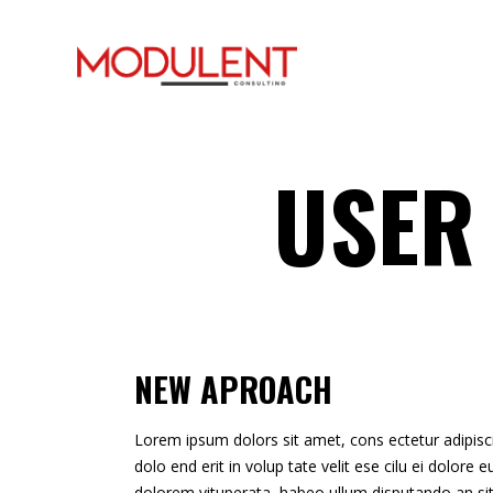
USER
NEW APROACH
Lorem ipsum dolors sit amet, cons ectetur adipisci e
dolo end erit in volup tate velit ese cilu ei dolore
dolorem vituperata, habeo ullum disputando an sit.