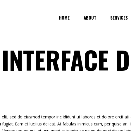
HOME
ABOUT
SERVICES
 INTERFACE D
lit, sed do eiusmod tempor inc ididunt ut labores et dolore ercit ati on
 eu fugiat. Eam et lucilius delicat. At fabulas inimicus cum, per quise a
 Veritus um no qui, at usu quod at inimicuse psum dolor si dicam labo