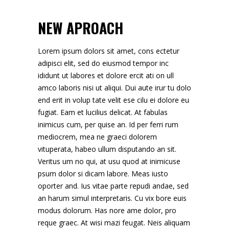
NEW APROACH
Lorem ipsum dolors sit amet, cons ectetur
adipisci elit, sed do eiusmod tempor inc
ididunt ut labores et dolore ercit ati on ull
amco laboris nisi ut aliqui. Dui aute irur tu dolo
end erit in volup tate velit ese cilu ei dolore eu
fugiat. Eam et lucilius delicat. At fabulas
inimicus cum, per quise an. Id per ferri rum
mediocrem, mea ne graeci dolorem
vituperata, habeo ullum disputando an sit.
Veritus um no qui, at usu quod at inimicuse
psum dolor si dicam labore. Meas iusto
oporter and. Ius vitae parte repudi andae, sed
an harum simul interpretaris. Cu vix bore euis
modus dolorum. Has nore ame dolor, pro
reque graec. At wisi mazi feugat. Neis aliquam