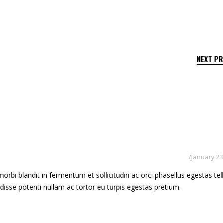
NEXT P
January 23
rbi blandit in fermentum et sollicitudin ac orci phasellus egestas tel
ndisse potenti nullam ac tortor eu turpis egestas pretium.