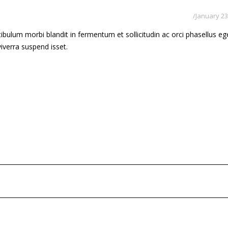
January 23
bulum morbi blandit in fermentum et sollicitudin ac orci phasellus eg
 viverra suspend isset.