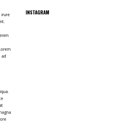
INSTAGRAM
 irure
nt.
 enim
 Lorem
m ad
iqua.
te
at
 magna
bore