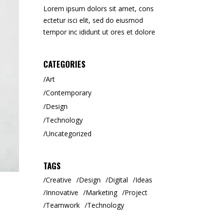
Lorem ipsum dolors sit amet, cons
ectetur isci elit, sed do eiusmod
tempor inc ididunt ut ores et dolore
CATEGORIES
Art
Contemporary
Design
Technology
Uncategorized
TAGS
Creative
Design
Digital
Ideas
Innovative
Marketing
Project
Teamwork
Technology