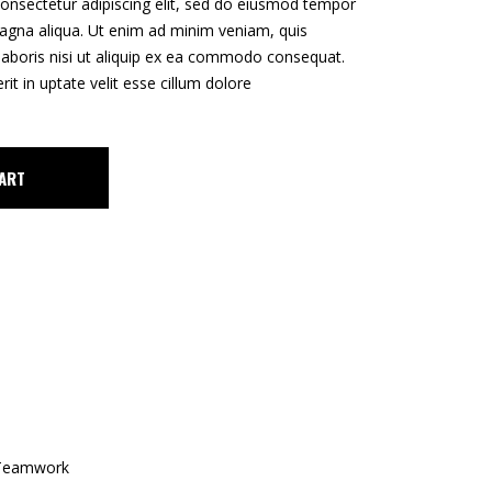
onsectetur adipiscing elit, sed do eiusmod tempor
magna aliqua. Ut enim ad minim veniam, quis
laboris nisi ut aliquip ex ea commodo consequat.
rit in uptate velit esse cillum dolore
ART
Teamwork