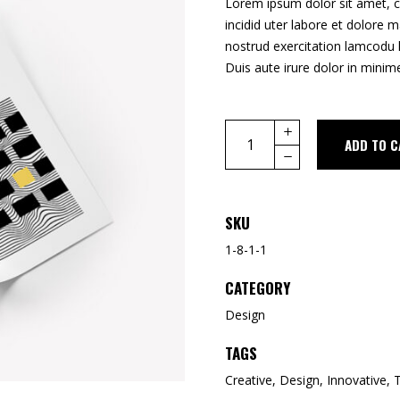
Lorem ipsum dolor sit amet, c
incidid uter labore et dolore 
nostrud exercitation lamcodu 
Duis aute irure dolor in minime
ADD TO C
SKU
1-8-1-1
CATEGORY
Design
TAGS
Creative
,
Design
,
Innovative
,